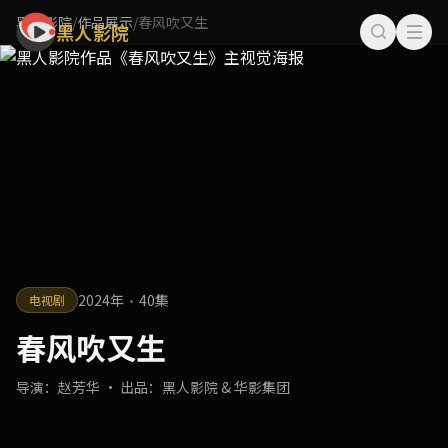
黑人影院
/
作品展示
/
春风吹又生
黑人影院
·
2024年
40集
电视剧
春风吹又生
导演：赵芳华 · 出品：黑人影院 & 华影集团